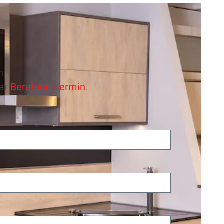
n.
lar
Beratungstermin
.