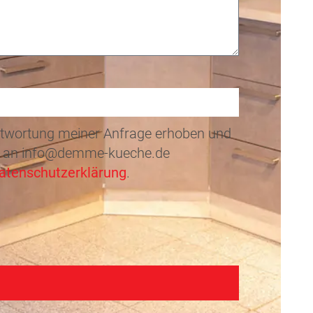
ntwortung meiner Anfrage erhoben und
Mail an info@demme-kueche.de
atenschutzerklärung
.