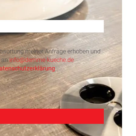
ntwortung meiner Anfrage erhoben und
l an
info@demme-kueche.de
atenschutzerklärung
.