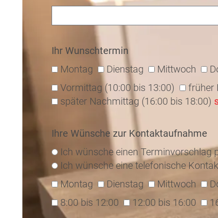
Ihr Wunschtermin
Montag
Dienstag
Mittwoch
D
Vormittag (10:00 bis 13:00)
früher
später Nachmittag (16:00 bis 18:00)
Ihre Wünsche zur Kontaktaufnahme
Ich wünsche einen Terminvorschlag p
Ich wünsche eine telefonische Kontak
Montag
Dienstag
Mittwoch
D
8:00 bis 12:00
12:00 bis 16:00
1