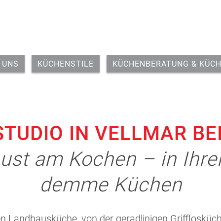
 UNS
KÜCHENSTILE
KÜCHENBERATUNG & KÜC
TUDIO IN VELLMAR BEI
Lust am Kochen – in Ihr
demme Küchen
ten Landhausküche, von der geradlinigen Grifflosküc