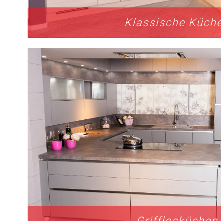
Klassische Küch
Grifflosküchen